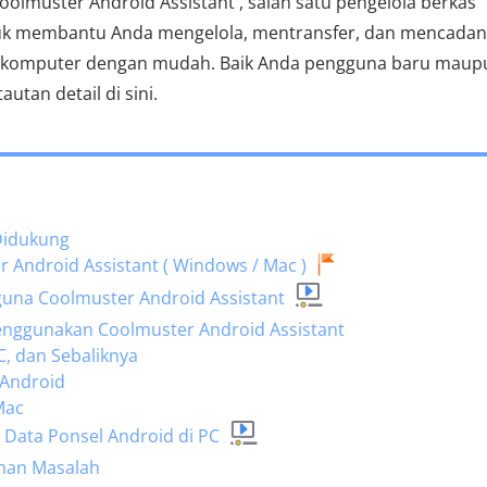
olmuster Android Assistant , salah satu pengelola berkas
ntuk membantu Anda mengelola, mentransfer, dan mencada
i komputer dengan mudah. ​​Baik Anda pengguna baru maup
tan detail di sini.
 Didukung
Android Assistant ( Windows / Mac )
guna Coolmuster Android Assistant
Menggunakan Coolmuster Android Assistant
PC, dan Sebaliknya
 Android
Mac
a Data Ponsel Android di PC
ahan Masalah