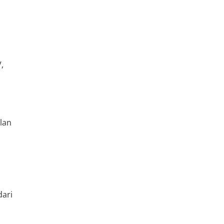
,
lan
dari