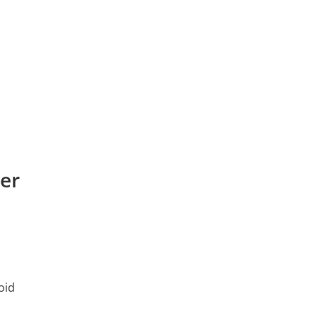
er
oid