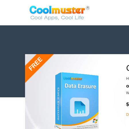
H
O
W
$
D