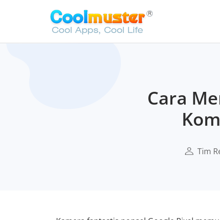
Cara Men
Komp
Tim R