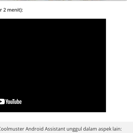
 2 menit):
s, Coolmuster Android Assistant unggul dalam aspek lain: