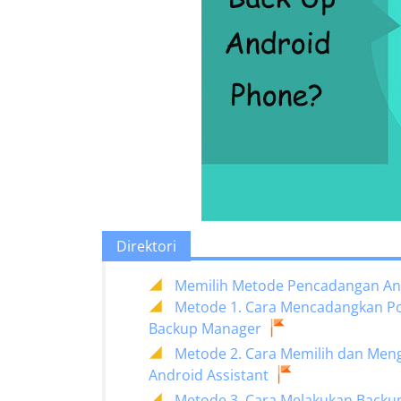
Direktori
Memilih Metode Pencadangan An
Metode 1. Cara Mencadangkan Pon
Backup Manager
Metode 2. Cara Memilih dan Menge
Android Assistant
Metode 3. Cara Melakukan Backu