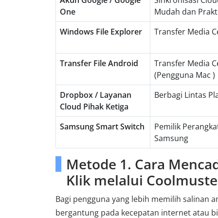
Akun Google / Google
Sinkronisasi Clo
One
Mudah dan Prakt
Windows File Explorer
Transfer Media C
Transfer File Android
Transfer Media C
(Pengguna Mac )
Dropbox / Layanan
Berbagi Lintas Pl
Cloud Pihak Ketiga
Samsung Smart Switch
Pemilik Perangka
Samsung
Metode 1. Cara Menca
Klik melalui Coolmust
Bagi pengguna yang lebih memilih salinan a
bergantung pada kecepatan internet atau b