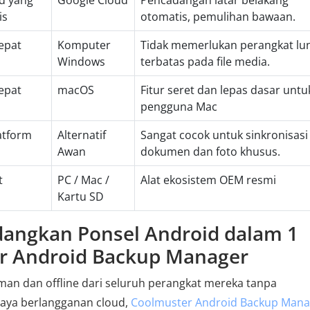
ud yang
Google Cloud
Pencadangan latar belakang
is
otomatis, pemulihan bawaan.
epat
Komputer
Tidak memerlukan perangkat lu
Windows
terbatas pada file media.
epat
macOS
Fitur seret dan lepas dasar untu
pengguna Mac
atform
Alternatif
Sangat cocok untuk sinkronisasi
Awan
dokumen dan foto khusus.
t
PC / Mac /
Alat ekosistem OEM resmi
Kartu SD
dangkan Ponsel Android dalam 1
er Android Backup Manager
man dan offline dari seluruh perangkat mereka tanpa
iaya berlangganan cloud,
Coolmuster Android Backup Mana