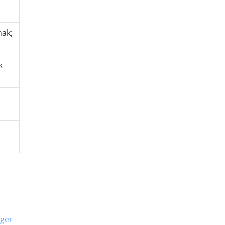
nak;
k
ger