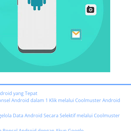
droid yang Tepat
sel Android dalam 1 Klik melalui Coolmuster Android
lola Data Android Secara Selektif melalui Coolmuster
p Ponsel Android dengan Akun Google