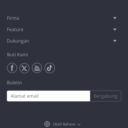
Firma
Feature
Dukungan
Ikuti Kami
Buletin
Bergabung
Ubah Bahasa