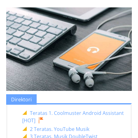
Direktori
Teratas 1. Coolmuster Android Assistant
[HOT]
2 Teratas. YouTube Musik
3 Teratas. Musik DoubleTwist