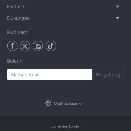
Feature
Dukungan
Ikuti Kami
Buletin
Bergabung
Ubah Bahasa
Syarat dan kondisi