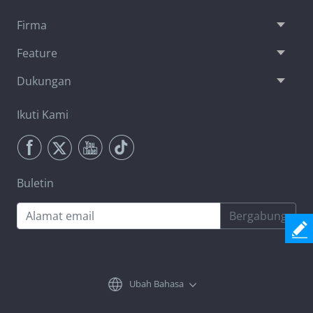
Firma
Feature
Dukungan
Ikuti Kami
Buletin
Bergabung
Ubah Bahasa