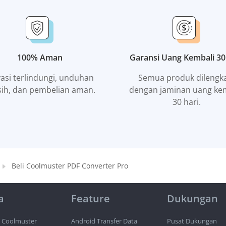
100% Aman
Garansi Uang Kembali 30
vasi terlindungi, unduhan
Semua produk dilengk
sih, dan pembelian aman.
dengan jaminan uang ke
30 hari.
Beli Coolmuster PDF Converter Pro
a
Feature
Dukungan
 Coolmuster
Android Transfer Data
Pusat Dukungan