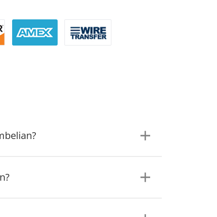
mbelian?
an?