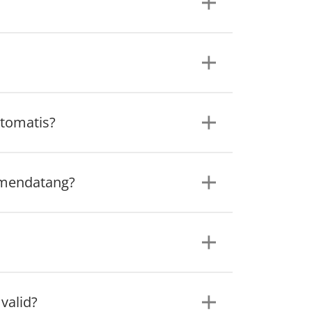
tomatis?
 mendatang?
valid?