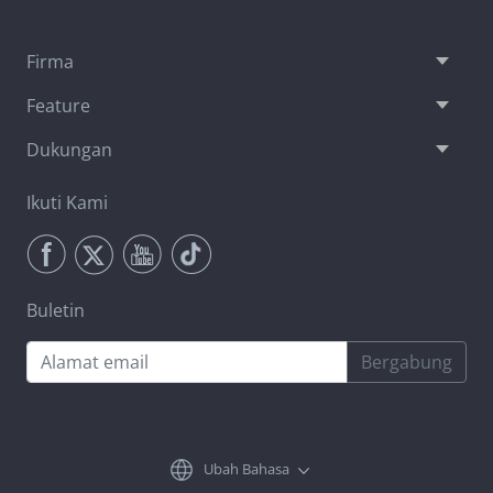
Firma
Feature
Dukungan
Ikuti Kami
Buletin
Bergabung
Ubah Bahasa