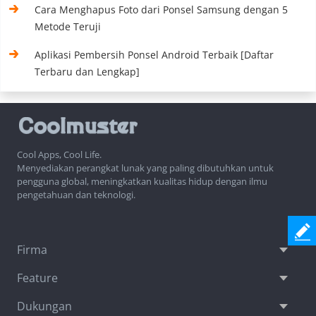
Cara Menghapus Foto dari Ponsel Samsung dengan 5
Metode Teruji
Aplikasi Pembersih Ponsel Android Terbaik [Daftar
Terbaru dan Lengkap]
Cool Apps, Cool Life.
Menyediakan perangkat lunak yang paling dibutuhkan untuk
pengguna global, meningkatkan kualitas hidup dengan ilmu
pengetahuan dan teknologi.
Firma
Feature
Dukungan