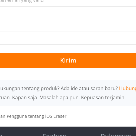
Kirim
dukungan tentang produk? Ada ide atau saran baru?
Hubung
uan. Kapan saja. Masalah apa pun. Kepuasan terjamin.
san Pengguna tentang iOS Eraser
a
Feature
Dukungan