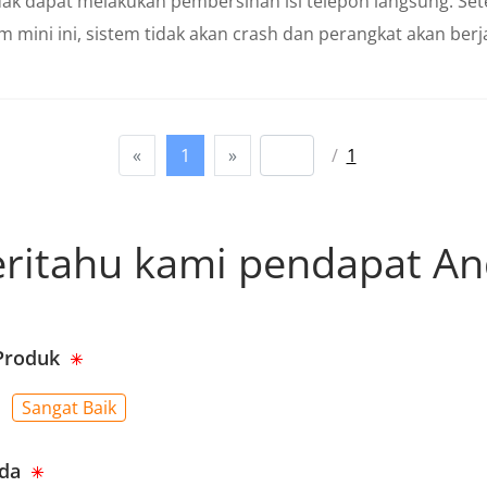
idak dapat melakukan pembersihan isi telepon langsung. S
 mini ini, sistem tidak akan crash dan perangkat akan berj
«
1
»
/
1
ritahu kami pendapat A
 Produk
Sangat Baik
nda