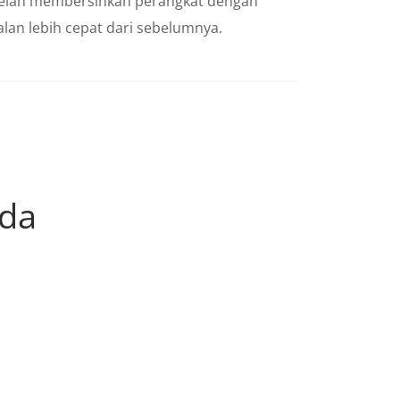
etelah membersihkan perangkat dengan
alan lebih cepat dari sebelumnya.
nda