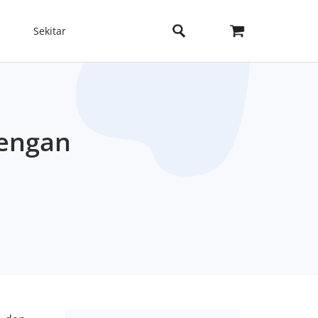
Sekitar
dengan