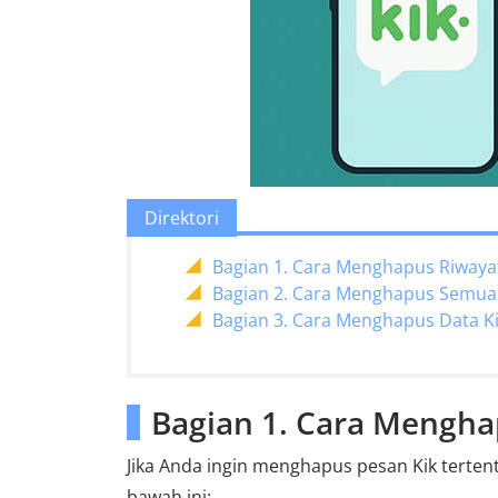
Direktori
Bagian 1. Cara Menghapus Riwayat
Bagian 2. Cara Menghapus Semua 
Bagian 3. Cara Menghapus Data K
Bagian 1. Cara Mengha
Jika Anda ingin menghapus pesan Kik terten
bawah ini: