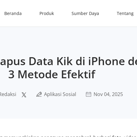
Beranda
Produk
Sumber Daya
Tentang
pus Data Kik di iPhone 
3 Metode Efektif
Redaksi
Aplikasi Sosial
Nov 04, 2025