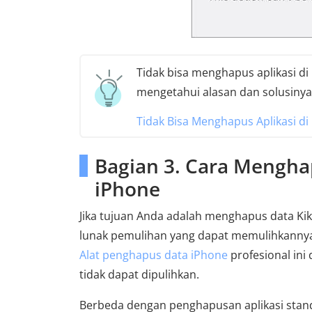
Tidak bisa menghapus aplikasi di
mengetahui alasan dan solusinya
Tidak Bisa Menghapus Aplikasi di 
Bagian 3. Cara Mengha
iPhone
Jika tujuan Anda adalah menghapus data Ki
lunak pemulihan yang dapat memulihkannya
Alat penghapus data iPhone
profesional ini
tidak dapat dipulihkan.
Berbeda dengan penghapusan aplikasi stan