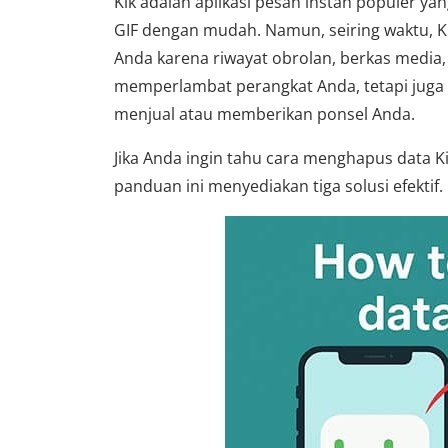
Kik adalah aplikasi pesan instan populer y
GIF dengan mudah. ​​Namun, seiring waktu,
Anda karena riwayat obrolan, berkas media,
memperlambat perangkat Anda, tetapi juga 
menjual atau memberikan ponsel Anda.
Jika Anda ingin tahu cara menghapus data K
panduan ini menyediakan tiga solusi efektif. 