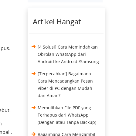
Artikel Hangat
[4 Solusi] Cara Memindahkan
apus.
Obrolan WhatsApp dari
Android ke Android /Samsung
[Terpecahkan] Bagaimana
Cara Mencadangkan Pesan
Viber di PC dengan Mudah
dan Aman?
Memulihkan File PDF yang
ebut.
Terhapus dari WhatsApp
(Dengan atau Tanpa Backup)
h
bali.
Bagaimana Cara Mengambil