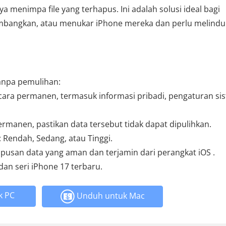
menimpa file yang terhapus. Ini adalah solusi ideal bagi
bangkan, atau menukar iPhone mereka dan perlu melindu
anpa pemulihan:
ara permanen, termasuk informasi pribadi, pengaturan si
ermanen, pastikan data tersebut tidak dapat dipulihkan.
: Rendah, Sedang, atau Tinggi.
usan data yang aman dan terjamin dari perangkat iOS .
an seri iPhone 17 terbaru.
k PC
Unduh untuk Mac