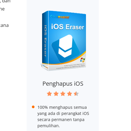
, dan
ne
cana
Penghapus iOS
100% menghapus semua
yang ada di perangkat iOS
secara permanen tanpa
pemulihan.