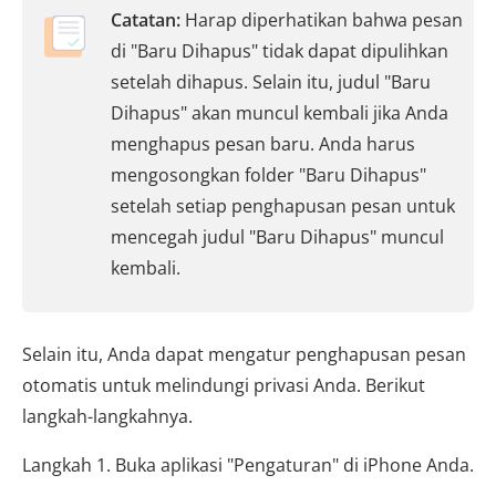
Catatan:
Harap diperhatikan bahwa pesan
di "Baru Dihapus" tidak dapat dipulihkan
setelah dihapus. Selain itu, judul "Baru
Dihapus" akan muncul kembali jika Anda
menghapus pesan baru. Anda harus
mengosongkan folder "Baru Dihapus"
setelah setiap penghapusan pesan untuk
mencegah judul "Baru Dihapus" muncul
kembali.
Selain itu, Anda dapat mengatur penghapusan pesan
otomatis untuk melindungi privasi Anda. Berikut
langkah-langkahnya.
Langkah 1. Buka aplikasi "Pengaturan" di iPhone Anda.