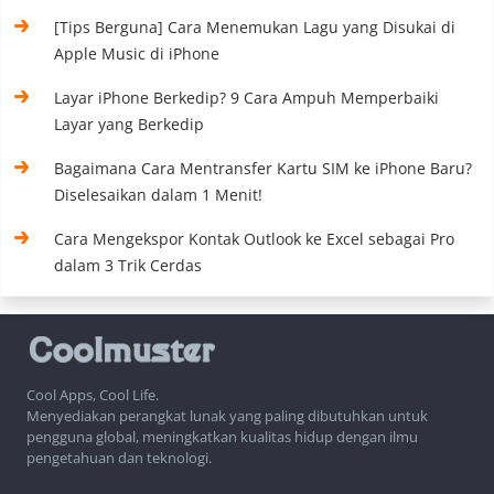
[Tips Berguna] Cara Menemukan Lagu yang Disukai di
Apple Music di iPhone
Layar iPhone Berkedip? 9 Cara Ampuh Memperbaiki
Layar yang Berkedip
Bagaimana Cara Mentransfer Kartu SIM ke iPhone Baru?
Diselesaikan dalam 1 Menit!
Cara Mengekspor Kontak Outlook ke Excel sebagai Pro
dalam 3 Trik Cerdas
Cool Apps, Cool Life.
Menyediakan perangkat lunak yang paling dibutuhkan untuk
pengguna global, meningkatkan kualitas hidup dengan ilmu
pengetahuan dan teknologi.