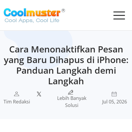
Cara Menonaktifkan Pesan
yang Baru Dihapus di iPhone:
Panduan Langkah demi
Langkah
Lebih Banyak
Tim Redaksi
Jul 05, 2026
Solusi