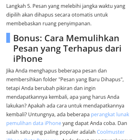
Langkah 5. Pesan yang melebihi jangka waktu yang
dipilih akan dihapus secara otomatis untuk
membebaskan ruang penyimpanan.
Bonus: Cara Memulihkan
Pesan yang Terhapus dari
iPhone
Jika Anda menghapus beberapa pesan dan
membersihkan folder "Pesan yang Baru Dihapus",
tetapi Anda berubah pikiran dan ingin
mendapatkannya kembali, apa yang harus Anda
lakukan? Apakah ada cara untuk mendapatkannya
kembali? Untungnya, ada beberapa
perangkat lunak
pemulihan data iPhone
yang dapat Anda coba. Dan
salah satu yang paling populer adalah
Coolmuster