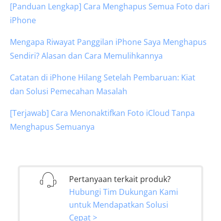
[Panduan Lengkap] Cara Menghapus Semua Foto dari
iPhone
Mengapa Riwayat Panggilan iPhone Saya Menghapus
Sendiri? Alasan dan Cara Memulihkannya
Catatan di iPhone Hilang Setelah Pembaruan: Kiat
dan Solusi Pemecahan Masalah
[Terjawab] Cara Menonaktifkan Foto iCloud Tanpa
Menghapus Semuanya
Pertanyaan terkait produk?
Hubungi Tim Dukungan Kami
untuk Mendapatkan Solusi
Cepat >