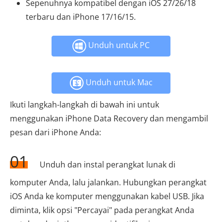
Sepenuhnya kompatibel dengan iOS 27/26/18
terbaru dan iPhone 17/16/15.
Unduh untuk PC
Unduh untuk Mac
Ikuti langkah-langkah di bawah ini untuk
menggunakan iPhone Data Recovery dan mengambil
pesan dari iPhone Anda:
01
Unduh dan instal perangkat lunak di
komputer Anda, lalu jalankan. Hubungkan perangkat
iOS Anda ke komputer menggunakan kabel USB. Jika
diminta, klik opsi "Percayai" pada perangkat Anda