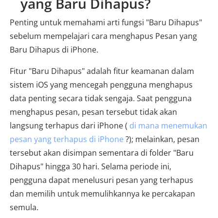
yang Baru Dihapus?
Penting untuk memahami arti fungsi "Baru Dihapus"
sebelum mempelajari cara menghapus Pesan yang
Baru Dihapus di iPhone.
Fitur "Baru Dihapus" adalah fitur keamanan dalam
sistem iOS yang mencegah pengguna menghapus
data penting secara tidak sengaja. Saat pengguna
menghapus pesan, pesan tersebut tidak akan
langsung terhapus dari iPhone (
di mana menemukan
pesan yang terhapus di iPhone
?); melainkan, pesan
tersebut akan disimpan sementara di folder "Baru
Dihapus" hingga 30 hari. Selama periode ini,
pengguna dapat menelusuri pesan yang terhapus
dan memilih untuk memulihkannya ke percakapan
semula.