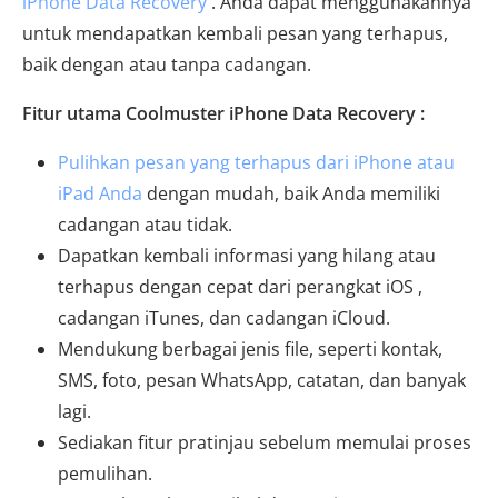
iPhone Data Recovery
. Anda dapat menggunakannya
untuk mendapatkan kembali pesan yang terhapus,
baik dengan atau tanpa cadangan.
Fitur utama Coolmuster iPhone Data Recovery :
Pulihkan pesan yang terhapus dari iPhone atau
iPad Anda
dengan mudah, baik Anda memiliki
cadangan atau tidak.
Dapatkan kembali informasi yang hilang atau
terhapus dengan cepat dari perangkat iOS ,
cadangan iTunes, dan cadangan iCloud.
Mendukung berbagai jenis file, seperti kontak,
SMS, foto, pesan WhatsApp, catatan, dan banyak
lagi.
Sediakan fitur pratinjau sebelum memulai proses
pemulihan.