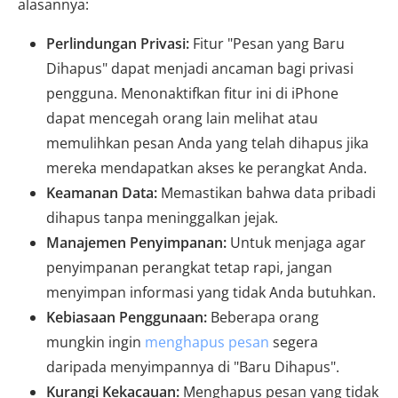
alasannya:
Perlindungan Privasi:
Fitur "Pesan yang Baru
Dihapus" dapat menjadi ancaman bagi privasi
pengguna. Menonaktifkan fitur ini di iPhone
dapat mencegah orang lain melihat atau
memulihkan pesan Anda yang telah dihapus jika
mereka mendapatkan akses ke perangkat Anda.
Keamanan Data:
Memastikan bahwa data pribadi
dihapus tanpa meninggalkan jejak.
Manajemen Penyimpanan:
Untuk menjaga agar
penyimpanan perangkat tetap rapi, jangan
menyimpan informasi yang tidak Anda butuhkan.
Kebiasaan Penggunaan:
Beberapa orang
mungkin ingin
menghapus pesan
segera
daripada menyimpannya di "Baru Dihapus".
Kurangi Kekacauan:
Menghapus pesan yang tidak