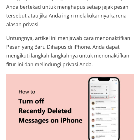
Anda bertekad untuk menghapus setiap jejak pesan
tersebut atau jika Anda ingin melakukannya karena
alasan privasi.
Untungnya, artikel ini menjawab cara menonaktifkan
Pesan yang Baru Dihapus di iPhone. Anda dapat
mengikuti langkah-langkahnya untuk menonaktifkan
fitur ini dan melindungi privasi Anda.