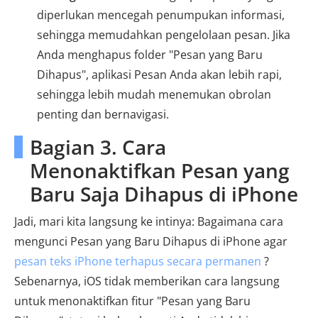
diperlukan mencegah penumpukan informasi,
sehingga memudahkan pengelolaan pesan. Jika
Anda menghapus folder "Pesan yang Baru
Dihapus", aplikasi Pesan Anda akan lebih rapi,
sehingga lebih mudah menemukan obrolan
penting dan bernavigasi.
Bagian 3. Cara
Menonaktifkan Pesan yang
Baru Saja Dihapus di iPhone
Jadi, mari kita langsung ke intinya: Bagaimana cara
mengunci Pesan yang Baru Dihapus di iPhone agar
pesan teks iPhone terhapus secara permanen
?
Sebenarnya, iOS tidak memberikan cara langsung
untuk menonaktifkan fitur "Pesan yang Baru