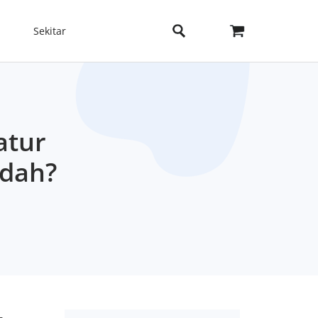
Sekitar
atur
udah?