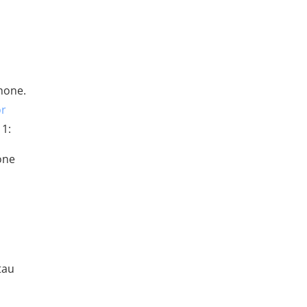
hone.
r
11:
one
tau