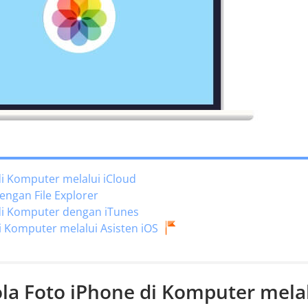
di Komputer melalui iCloud
engan File Explorer
 di Komputer dengan iTunes
i Komputer melalui Asisten iOS
la Foto iPhone di Komputer mela