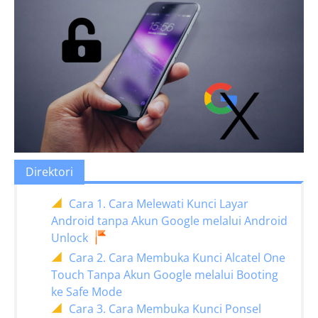
Direktori
Cara 1. Cara Melewati Kunci Layar
Android tanpa Akun Google melalui Android
Unlock
Cara 2. Cara Membuka Kunci Alcatel One
Touch Tanpa Akun Google melalui Booting
ke Safe Mode
Cara 3. Cara Membuka Kunci Ponsel