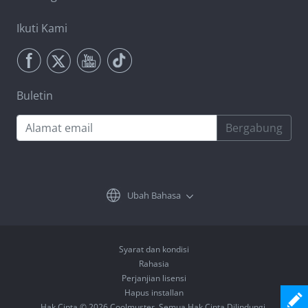
Ikuti Kami
Buletin
Bergabung
Ubah Bahasa
Syarat dan kondisi
Rahasia
Perjanjian lisensi
Hapus installan
Hak Cipta © 2026 Coolmuster. Semua Hak Cipta Dilindungi.