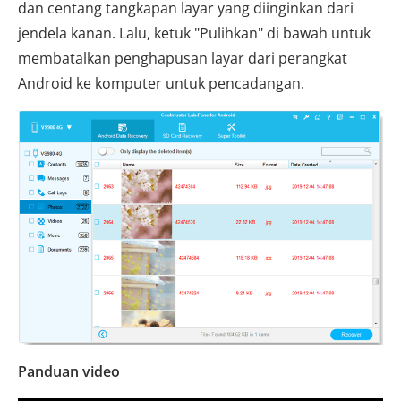
dan centang tangkapan layar yang diinginkan dari
jendela kanan. Lalu, ketuk "Pulihkan" di bawah untuk
membatalkan penghapusan layar dari perangkat
Android ke komputer untuk pencadangan.
Panduan video