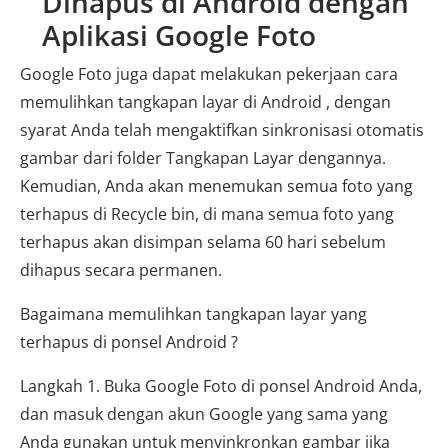
Dihapus di Android dengan
Aplikasi Google Foto
Google Foto juga dapat melakukan pekerjaan cara
memulihkan tangkapan layar di Android , dengan
syarat Anda telah mengaktifkan sinkronisasi otomatis
gambar dari folder Tangkapan Layar dengannya.
Kemudian, Anda akan menemukan semua foto yang
terhapus di Recycle bin, di mana semua foto yang
terhapus akan disimpan selama 60 hari sebelum
dihapus secara permanen.
Bagaimana memulihkan tangkapan layar yang
terhapus di ponsel Android ?
Langkah 1. Buka Google Foto di ponsel Android Anda,
dan masuk dengan akun Google yang sama yang
Anda gunakan untuk menyinkronkan gambar jika