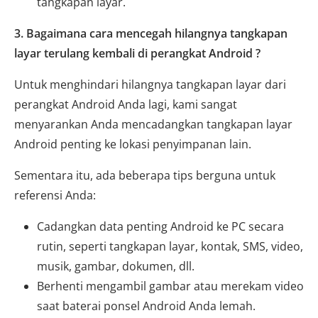
tangkapan layar.
3. Bagaimana cara mencegah hilangnya tangkapan
layar terulang kembali di perangkat Android ?
Untuk menghindari hilangnya tangkapan layar dari
perangkat Android Anda lagi, kami sangat
menyarankan Anda mencadangkan tangkapan layar
Android penting ke lokasi penyimpanan lain.
Sementara itu, ada beberapa tips berguna untuk
referensi Anda:
Cadangkan data penting Android ke PC secara
rutin, seperti tangkapan layar, kontak, SMS, video,
musik, gambar, dokumen, dll.
Berhenti mengambil gambar atau merekam video
saat baterai ponsel Android Anda lemah.