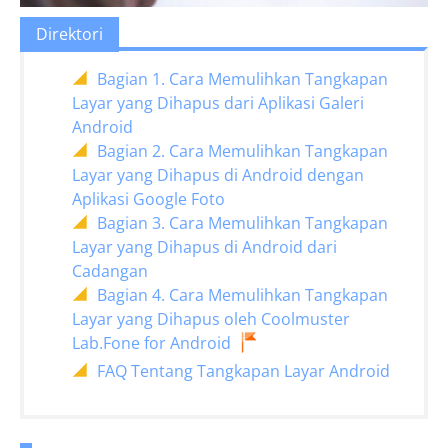
Direktori
Bagian 1. Cara Memulihkan Tangkapan
Layar yang Dihapus dari Aplikasi Galeri
Android
Bagian 2. Cara Memulihkan Tangkapan
Layar yang Dihapus di Android dengan
Aplikasi Google Foto
Bagian 3. Cara Memulihkan Tangkapan
Layar yang Dihapus di Android dari
Cadangan
Bagian 4. Cara Memulihkan Tangkapan
Layar yang Dihapus oleh Coolmuster
Lab.Fone for Android
FAQ Tentang Tangkapan Layar Android