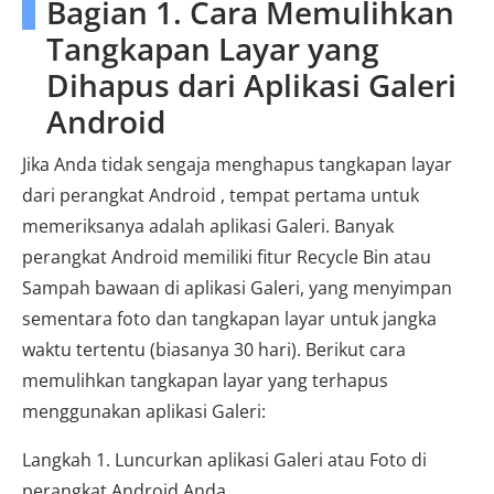
Bagian 1. Cara Memulihkan
Tangkapan Layar yang
Dihapus dari Aplikasi Galeri
Android
Jika Anda tidak sengaja menghapus tangkapan layar
dari perangkat Android , tempat pertama untuk
memeriksanya adalah aplikasi Galeri. Banyak
perangkat Android memiliki fitur Recycle Bin atau
Sampah bawaan di aplikasi Galeri, yang menyimpan
sementara foto dan tangkapan layar untuk jangka
waktu tertentu (biasanya 30 hari). Berikut cara
memulihkan tangkapan layar yang terhapus
menggunakan aplikasi Galeri:
Langkah 1. Luncurkan aplikasi Galeri atau Foto di
perangkat Android Anda.