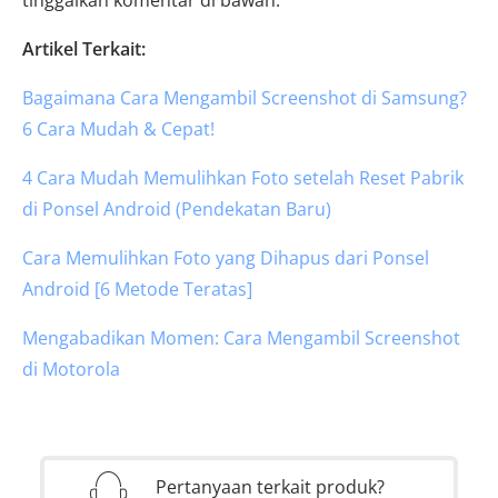
Artikel Terkait:
Bagaimana Cara Mengambil Screenshot di Samsung?
6 Cara Mudah & Cepat!
4 Cara Mudah Memulihkan Foto setelah Reset Pabrik
di Ponsel Android (Pendekatan Baru)
Cara Memulihkan Foto yang Dihapus dari Ponsel
Android [6 Metode Teratas]
Mengabadikan Momen: Cara Mengambil Screenshot
di Motorola
Pertanyaan terkait produk?