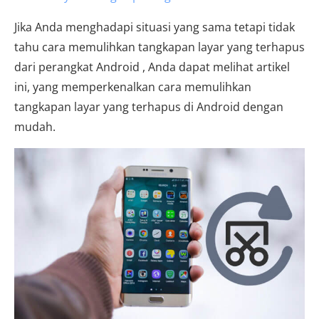
Jika Anda menghadapi situasi yang sama tetapi tidak
tahu cara memulihkan tangkapan layar yang terhapus
dari perangkat Android , Anda dapat melihat artikel
ini, yang memperkenalkan cara memulihkan
tangkapan layar yang terhapus di Android dengan
mudah.