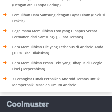
(Dengan atau Tanpa Backup)
Pemulihan Data Samsung dengan Layar Hitam (8 Solusi
Praktis)
Bagaimana Memulihkan Foto yang Dihapus Secara
Permanen dari Samsung? [5 Cara Teratas]
Cara Memulihkan File yang Terhapus di Android Anda
[100% Bisa Dilakukan]
Cara Memulihkan Pesan Teks yang Dihapus di Google
Pixel [Terpecahkan]
7 Perangkat Lunak Perbaikan Android Teratas untuk
Memperbaiki Masalah Umum Android