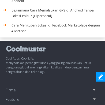
Android
Bagaimana Cara Memalsukan GPS di Android Tanpa
Lokasi Palsu? [Diperbarui]
Cara Mengubah Lokasi di Facebook Marketplace dengan
4 Metode
Cool Apps, Cool Life.
Menyediakan perangkat lunak yang paling dibutuhkan untuk
pengguna global, meningkatkan kualitas hidup dengan ilmu
pengetahuan dan teknologi.
Firma
Feature