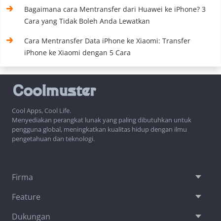
Bagaimana cara Mentransfer dari Huawei ke iPhone? 3
Cara yang Tidak Boleh Anda Lewatkan
Cara Mentransfer Data iPhone ke Xiaomi: Transfer
iPhone ke Xiaomi dengan 5 Cara
Cool Apps, Cool Life.
Menyediakan perangkat lunak yang paling dibutuhkan untuk
pengguna global, meningkatkan kualitas hidup dengan ilmu
pengetahuan dan teknologi.
Firma
Feature
Dukungan