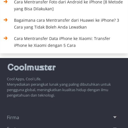
Cara Mentransfer Foto dari Android ke iPhone [8 Metode
yang Bisa Dilakukan]
Bagaimana cara Mentransfer dari Huawei ke iPhone? 3
Cara yang Tidak Boleh Anda Lewatkan
Cara Mentransfer Data iPhone ke Xiaomi: Transfer
iPhone ke Xiaomi dengan 5 Cara
Cool Apps, Cool Life.
Menyediakan perangkat lunak yang paling dibutuhkan untuk
pengguna global, meningkatkan kualitas hidup dengan ilmu
pengetahuan dan teknologi.
Firma