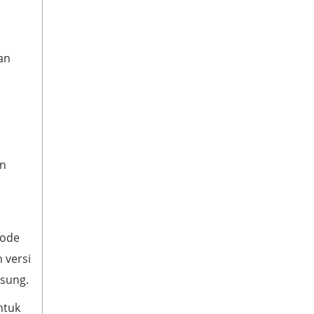
an
an
kode
 versi
gsung.
ntuk