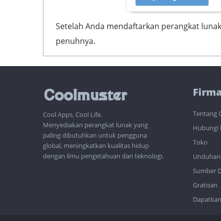
Setelah Anda mendaftarkan perangkat lunak,
penuhnya.
Firm
Tentang 
Cool Apps, Cool Life.
Menyediakan perangkat lunak yang
Hubungi 
paling dibutuhkan untuk pengguna
Toko
global, meningkatkan kualitas hidup
dengan ilmu pengetahuan dan teknologi.
Unduhan
Sumber 
Gratisan
Dapatkan 