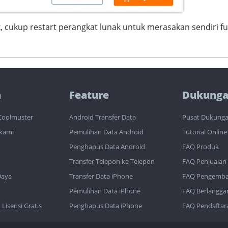
 cukup restart perangkat lunak untuk merasakan sendiri fu
a
Feature
Dukung
Coolmuster
Android Transfer Data
Pusat Dukung
kami
Pemulihan Data Android
Tutorial Online
Penghapus Data Android
FAQ Produk
Transfer Telepon ke Telepon
FAQ Penjualan
Daya
Transfer Data iPhone
FAQ Pengemba
Pemulihan Data iPhone
FAQ Berlangga
Lisensi Gratis
Penghapus Data iPhone
FAQ Pendaftar