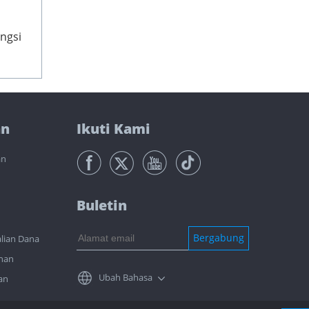
ngsi
an
Ikuti Kami
an
Buletin
Bergabung
lian Dana
nan
Ubah Bahasa
an