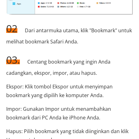
02
Dari antarmuka utama, klik "Bookmark" untuk
melihat bookmark Safari Anda.
03.
Centang bookmark yang ingin Anda
cadangkan, ekspor, impor, atau hapus.
Ekspor: Klik tombol Ekspor untuk menyimpan
bookmark yang dipilih ke komputer Anda.
Impor: Gunakan Impor untuk menambahkan
bookmark dari PC Anda ke iPhone Anda.
Hapus: Pilih bookmark yang tidak diinginkan dan klik