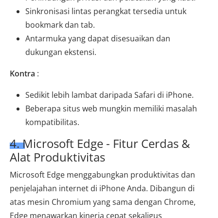
Sinkronisasi lintas perangkat tersedia untuk
bookmark dan tab.
Antarmuka yang dapat disesuaikan dan
dukungan ekstensi.
Kontra
:
Sedikit lebih lambat daripada Safari di iPhone.
Beberapa situs web mungkin memiliki masalah
kompatibilitas.
4. Microsoft Edge - Fitur Cerdas &
Alat Produktivitas
Microsoft Edge menggabungkan produktivitas dan
penjelajahan internet di iPhone Anda. Dibangun di
atas mesin Chromium yang sama dengan Chrome,
Edge menawarkan kinerja cepat sekaligus