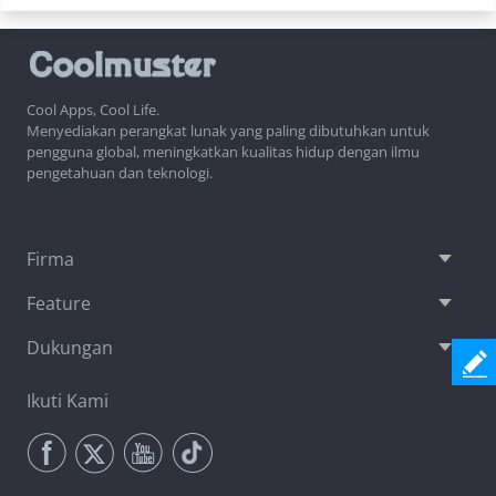
Cool Apps, Cool Life.
Menyediakan perangkat lunak yang paling dibutuhkan untuk
pengguna global, meningkatkan kualitas hidup dengan ilmu
pengetahuan dan teknologi.
Firma
Feature
Dukungan
Ikuti Kami