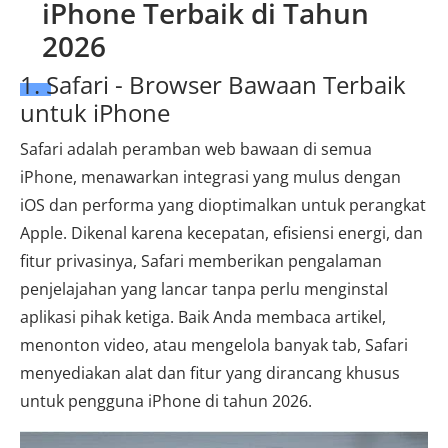
iPhone Terbaik di Tahun
2026
1. Safari - Browser Bawaan Terbaik
untuk iPhone
Safari adalah peramban web bawaan di semua
iPhone, menawarkan integrasi yang mulus dengan
iOS dan performa yang dioptimalkan untuk perangkat
Apple. Dikenal karena kecepatan, efisiensi energi, dan
fitur privasinya, Safari memberikan pengalaman
penjelajahan yang lancar tanpa perlu menginstal
aplikasi pihak ketiga. Baik Anda membaca artikel,
menonton video, atau mengelola banyak tab, Safari
menyediakan alat dan fitur yang dirancang khusus
untuk pengguna iPhone di tahun 2026.