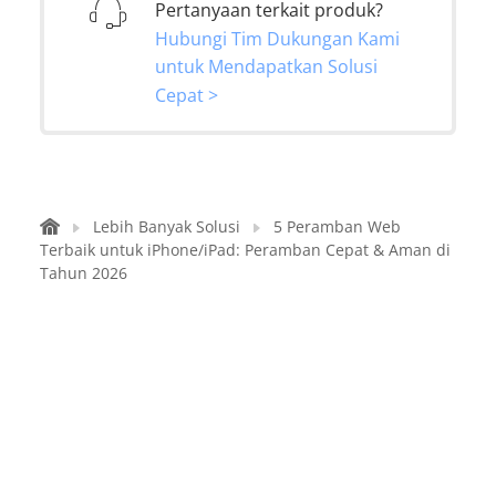
Pertanyaan terkait produk?
Hubungi Tim Dukungan Kami
untuk Mendapatkan Solusi
Cepat >
Lebih Banyak Solusi
5 Peramban Web
Terbaik untuk iPhone/iPad: Peramban Cepat & Aman di
Tahun 2026