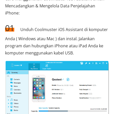
Mencadangkan & Mengelola Data Penjelajahan
iPhone:
01
Unduh Coolmuster iOS Assistant di komputer
Anda ( Windows atau Mac ) dan instal. Jalankan
program dan hubungkan iPhone atau iPad Anda ke
komputer menggunakan kabel USB.