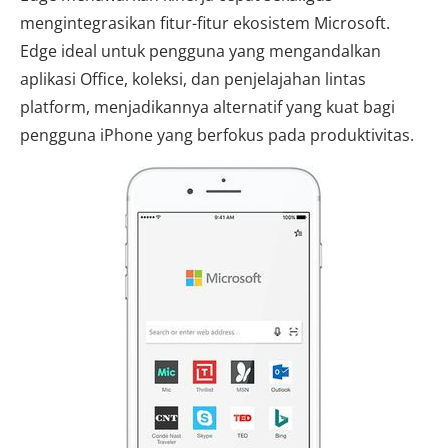
mengintegrasikan fitur-fitur ekosistem Microsoft.
Edge ideal untuk pengguna yang mengandalkan
aplikasi Office, koleksi, dan penjelajahan lintas
platform, menjadikannya alternatif yang kuat bagi
pengguna iPhone yang berfokus pada produktivitas.