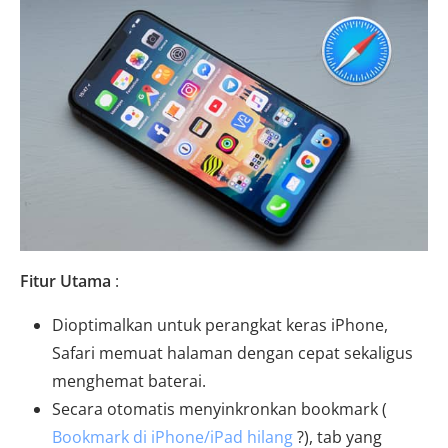
Fitur Utama
:
Dioptimalkan untuk perangkat keras iPhone,
Safari memuat halaman dengan cepat sekaligus
menghemat baterai.
Secara otomatis menyinkronkan bookmark (
Bookmark di iPhone/iPad hilang
?), tab yang