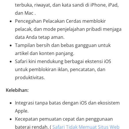
terbuka, riwayat, dan kata sandi di iPhone, iPad,
dan Mac .
Pencegahan Pelacakan Cerdas memblokir
pelacak, dan mode penjelajahan pribadi menjaga
data Anda tetap aman.
Tampilan bersih dan bebas gangguan untuk
artikel dan konten panjang.
Safari kini mendukung berbagai ekstensi iOS
untuk pemblokiran iklan, pencatatan, dan
produktivitas.
Kelebihan:
Integrasi tanpa batas dengan iOS dan ekosistem
Apple.
Kecepatan pemuatan cepat dan penggunaan
baterai rendah. (
Safari Tidak Memuat Situs Web