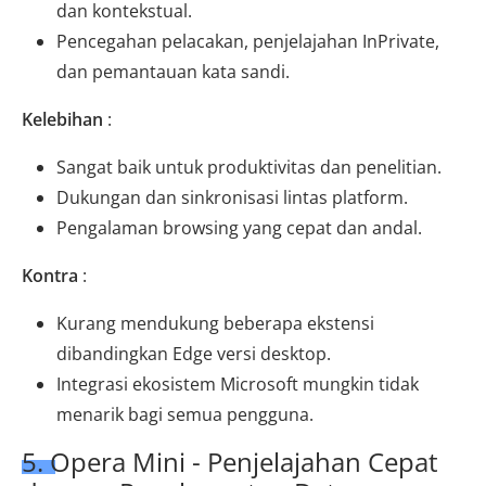
dan kontekstual.
Pencegahan pelacakan, penjelajahan InPrivate,
dan pemantauan kata sandi.
Kelebihan
:
Sangat baik untuk produktivitas dan penelitian.
Dukungan dan sinkronisasi lintas platform.
Pengalaman browsing yang cepat dan andal.
Kontra
:
Kurang mendukung beberapa ekstensi
dibandingkan Edge versi desktop.
Integrasi ekosistem Microsoft mungkin tidak
menarik bagi semua pengguna.
5. Opera Mini - Penjelajahan Cepat