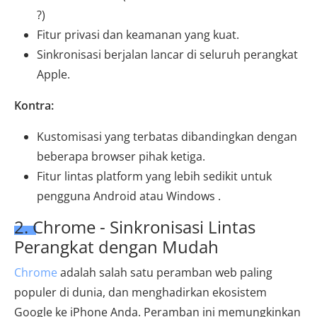
?)
Fitur privasi dan keamanan yang kuat.
Sinkronisasi berjalan lancar di seluruh perangkat
Apple.
Kontra:
Kustomisasi yang terbatas dibandingkan dengan
beberapa browser pihak ketiga.
Fitur lintas platform yang lebih sedikit untuk
pengguna Android atau Windows .
2. Chrome - Sinkronisasi Lintas
Perangkat dengan Mudah
Chrome
adalah salah satu peramban web paling
populer di dunia, dan menghadirkan ekosistem
Google ke iPhone Anda. Peramban ini memungkinkan