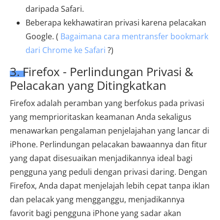
daripada Safari.
Beberapa kekhawatiran privasi karena pelacakan
Google. (
Bagaimana cara mentransfer bookmark
dari Chrome ke Safari
?)
3. Firefox - Perlindungan Privasi &
Pelacakan yang Ditingkatkan
Firefox adalah peramban yang berfokus pada privasi
yang memprioritaskan keamanan Anda sekaligus
menawarkan pengalaman penjelajahan yang lancar di
iPhone. Perlindungan pelacakan bawaannya dan fitur
yang dapat disesuaikan menjadikannya ideal bagi
pengguna yang peduli dengan privasi daring. Dengan
Firefox, Anda dapat menjelajah lebih cepat tanpa iklan
dan pelacak yang mengganggu, menjadikannya
favorit bagi pengguna iPhone yang sadar akan