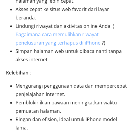
halaman yang lebih cepat.
Akses cepat ke situs web favorit dari layar
beranda.
Lindungi riwayat dan aktivitas online Anda. (
Bagaimana cara memulihkan riwayat
penelusuran yang terhapus di iPhone
?)
Simpan halaman web untuk dibaca nanti tanpa
akses internet.
Kelebihan
:
Mengurangi penggunaan data dan mempercepat
penjelajahan internet.
Pemblokir iklan bawaan meningkatkan waktu
pemuatan halaman.
Ringan dan efisien, ideal untuk iPhone model
lama.