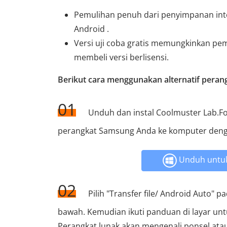
Pemulihan penuh dari penyimpanan int
Android .
Versi uji coba gratis memungkinkan pe
membeli versi berlisensi.
Berikut cara menggunakan alternatif perang
01
Unduh dan instal Coolmuster Lab.Fo
perangkat Samsung Anda ke komputer deng
Unduh untu
02
Pilih "Transfer file/ Android Auto"
bawah. Kemudian ikuti panduan di layar un
Perangkat lunak akan mengenali ponsel atau