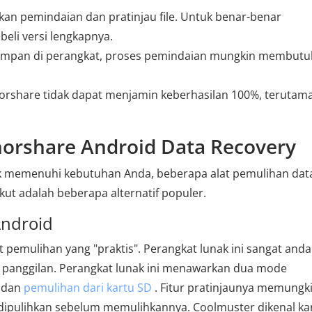
an pemindaian dan pratinjau file. Untuk benar-benar
li versi lengkapnya.
simpan di perangkat, proses pemindaian mungkin membut
orshare tidak dapat menjamin keberhasilan 100%, terutama
enorshare Android Data Recovery
ak memenuhi kebutuhan Anda, beberapa alat pemulihan dat
kut adalah beberapa alternatif populer.
Android
t pemulihan yang "praktis". Perangkat lunak ini sangat anda
 panggilan. Perangkat lunak ini menawarkan dua mode
l dan
pemulihan dari kartu SD
. Fitur pratinjaunya memungk
dipulihkan sebelum memulihkannya. Coolmuster dikenal ka