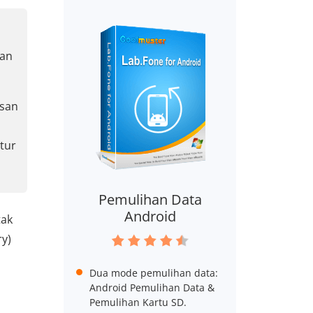
kan
asan
itur
Pemulihan Data
Android
tak
y)
Dua mode pemulihan data:
Android Pemulihan Data &
Pemulihan Kartu SD.