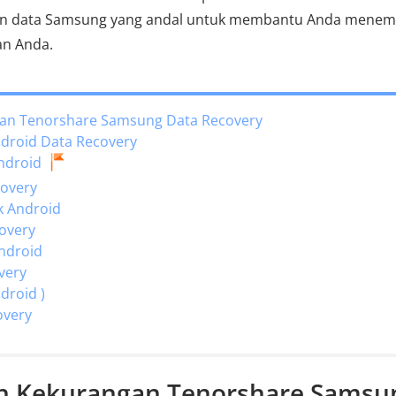
ihan data Samsung yang andal untuk membantu Anda mene
an Anda.
gan Tenorshare Samsung Data Recovery
ndroid Data Recovery
ndroid
covery
k Android
covery
ndroid
very
droid )
overy
an Kekurangan Tenorshare Samsu