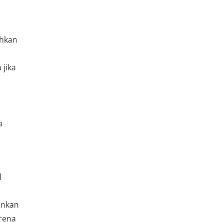
uhkan
 jika
a
l
inkan
rena