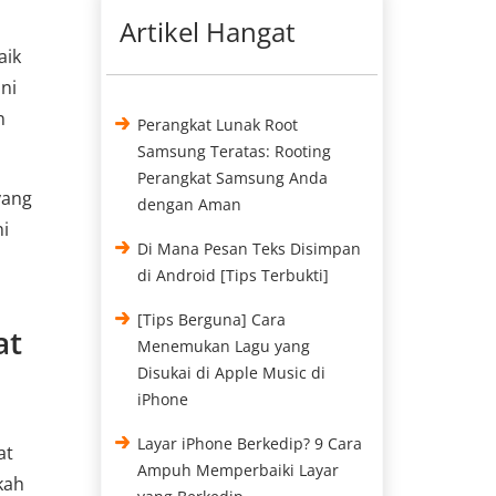
Artikel Hangat
aik
ni
n
Perangkat Lunak Root
Samsung Teratas: Rooting
Perangkat Samsung Anda
yang
dengan Aman
ni
Di Mana Pesan Teks Disimpan
di Android [Tips Terbukti]
[Tips Berguna] Cara
at
Menemukan Lagu yang
Disukai di Apple Music di
iPhone
Layar iPhone Berkedip? 9 Cara
at
Ampuh Memperbaiki Layar
kah