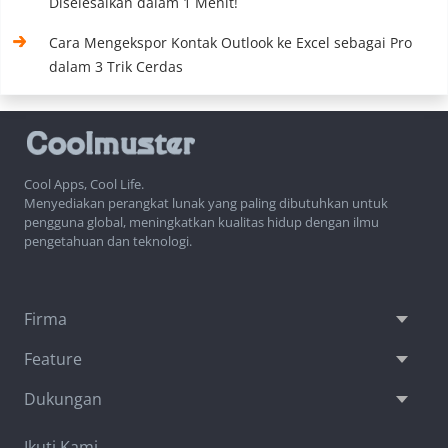
Diselesaikan dalam 1 Menit!
Cara Mengekspor Kontak Outlook ke Excel sebagai Pro
dalam 3 Trik Cerdas
Cool Apps, Cool Life.
Menyediakan perangkat lunak yang paling dibutuhkan untuk
pengguna global, meningkatkan kualitas hidup dengan ilmu
pengetahuan dan teknologi.
Firma
Feature
Dukungan
Ikuti Kami